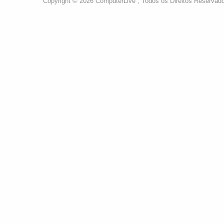
Copyright © 2026 ComputerLive , Todos os Direitos Reservad