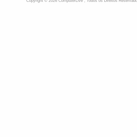
Copyright © 2026 ComputerLive , Todos os Direitos Reservad