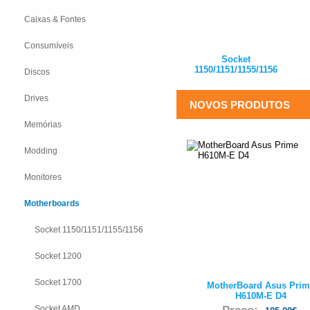
Caixas & Fontes
Consumíveis
Socket
1150/1151/1155/1156
Discos
Drives
NOVOS PRODUTOS
Memórias
Modding
Monitores
Motherboards
Socket 1150/1151/1155/1156
Socket 1200
Socket 1700
MotherBoard Asus Prim
H610M-E D4
Socket AMD