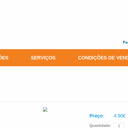
Pe
ÕES
SERVIÇOS
CONDIÇÕES DE VEN
CONSUMÍVEIS
►
COMPATÍVEIS
►
BROTHER
► TINTEIRO C
PRETO
Preço:
4.90€
Quantidade: