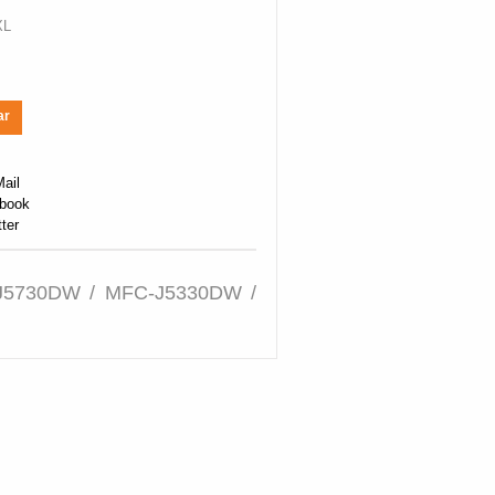
XL
ar
5730DW / MFC-J5330DW /